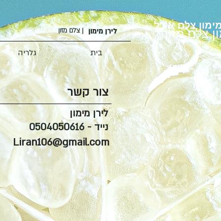
מימון צלם אוכל
ן צלם מזון
לירן מימון
צלם מזון |
בית
גלריה
צור קשר
לירן מימון
נייד - 0504050616
Liran106@gmail.com