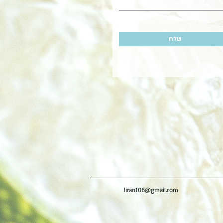
שלח
liran106@gmail.com